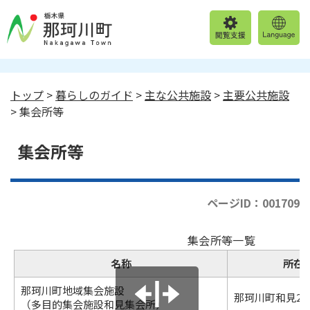
トップ
>
暮らしのガイド
>
主な公共施設
>
主要公共施設
> 集会所等
集会所等
ページID：001709
集会所等一覧
名称
所在
那珂川町地域集会施設
那珂川町和見204
（多目的集会施設和見集会所）