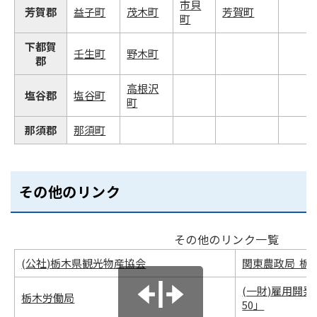
市貝
芳賀郡
益子町
茂木町
芳賀町
町
下都賀
壬生町
野木町
郡
高根沢
塩谷郡
塩谷町
町
那須郡
那須町
その他のリンク
その他のリンク一覧
(公社)栃木県観光物産協会
関東農政局 栃
(一財)雇用開
栃木労働局
50」