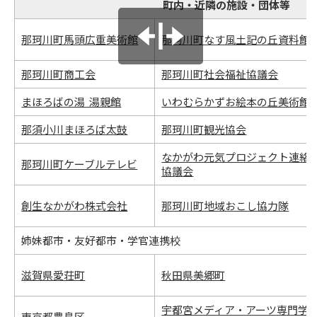
町内・近隣の施設・団体等
那珂川町馬頭広重美術館
那珂川町なす風土記の丘資料館
那珂川町商工会
那珂川町社会福祉協議会
まほろばの湯 湯親館
いわむらかずお絵本の丘美術館
那須小川まほろば太鼓
那珂川町観光協会
なかがわ元気プロジェクト連絡
那珂川町ケーブルテレビ
協議会
創生なかがわ株式会社
那珂川町地域おこし協力隊
姉妹都市・友好都市・学官連携校
滋賀県愛荘町
秋田県美郷町
宇都宮メディア・アーツ専門学
東京都豊島区