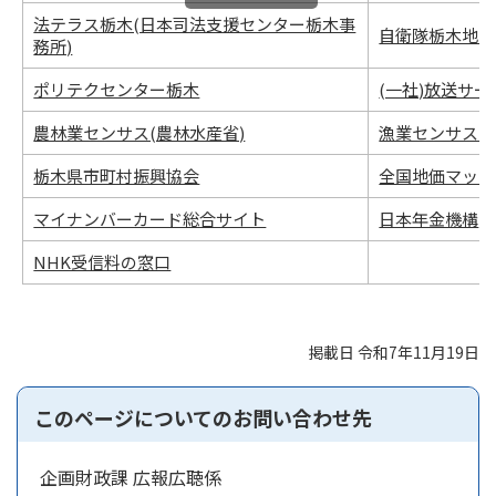
法テラス栃木(日本司法支援センター栃木事
自衛隊栃木地方
務所)
ポリテクセンター栃木
(一社)放送サ
農林業センサス(農林水産省)
漁業センサス(
栃木県市町村振興協会
全国地価マップ
マイナンバーカード総合サイト
日本年金機構
NHK受信料の窓口
掲載日 令和7年11月19日
このページについてのお問い合わせ先
企画財政課 広報広聴係