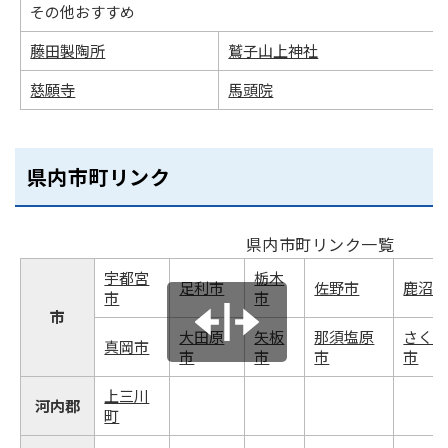
その他おすすめ
藤田製陶所
鷲子山上神社
慈願寺
馬頭院
県内市町リンク
県内市町リンク一覧
宇都宮
栃木
足利市
佐野市
鹿沼
市
市
市
大田原
矢板
那須塩原
さく
真岡市
市
市
市
市
上三川
河内郡
町