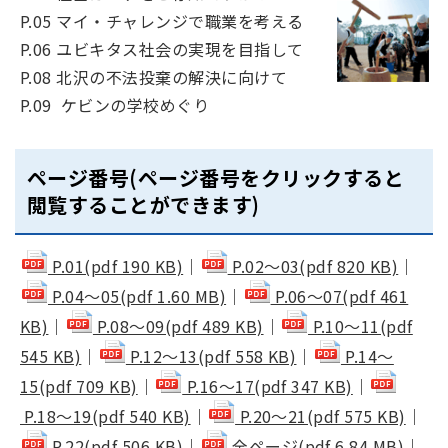
P.05 マイ・チャレンジで職業を考える
P.06 ユビキタス社会の実現を目指して
P.08 北沢の不法投棄の解決に向けて
P.09 ケビンの学校めぐり
ページ番号(ページ番号をクリックすると
閲覧することができます)
P.01(pdf 190 KB)
｜
P.02～03(pdf 820 KB)
｜
P.04～05(pdf 1.60 MB)
｜
P.06～07(pdf 461
KB)
｜
P.08～09(pdf 489 KB)
｜
P.10～11(pdf
545 KB)
｜
P.12～13(pdf 558 KB)
｜
P.14～
15(pdf 709 KB)
｜
P.16～17(pdf 347 KB)
｜
P.18～19(pdf 540 KB)
｜
P.20～21(pdf 575 KB)
｜
P.22(pdf 506 KB)
｜
全ページ(pdf 6.84 MB)
｜