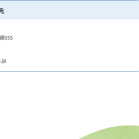
先
頭555
.jp