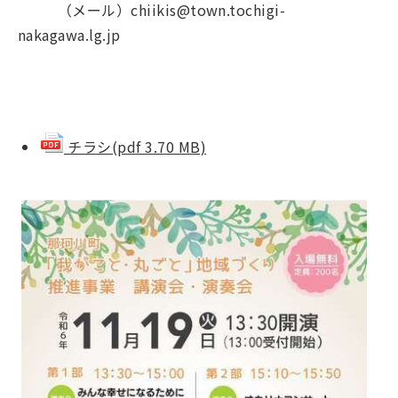
（メール）chiikis@town.tochigi-
nakagawa.lg.jp
チラシ(pdf 3.70 MB)