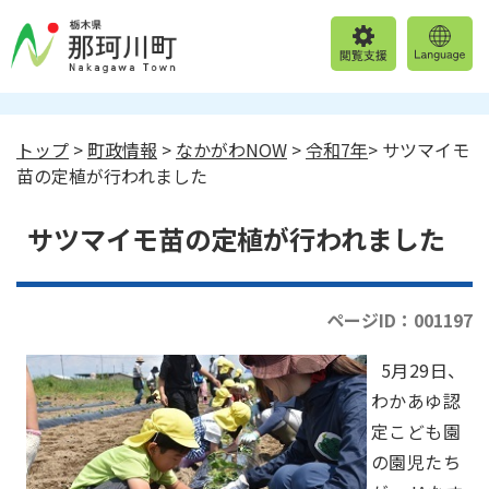
トップ
>
町政情報
>
なかがわNOW
>
令和7年
> サツマイモ
苗の定植が行われました
サツマイモ苗の定植が行われました
ページID：001197
5月29日、
わかあゆ認
定こども園
の園児たち