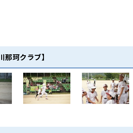
川那珂クラブ】