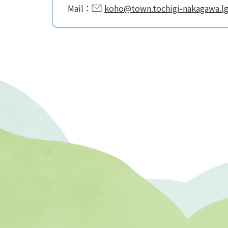
Mail：
koho@town.tochigi-nakagawa.lg