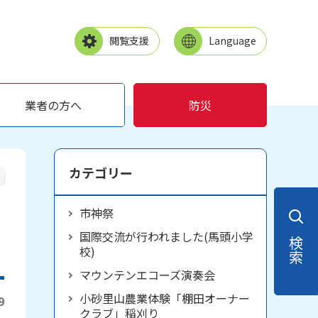
閲覧支援
Language
業者の方へ
防災
カテゴリー
市神祭
国際交流が行われました(馬頭小学
検索
校)
マウンテンエコーズ演奏会
小砂里山農業体験「棚田オーナー
9
クラブ」稲刈り