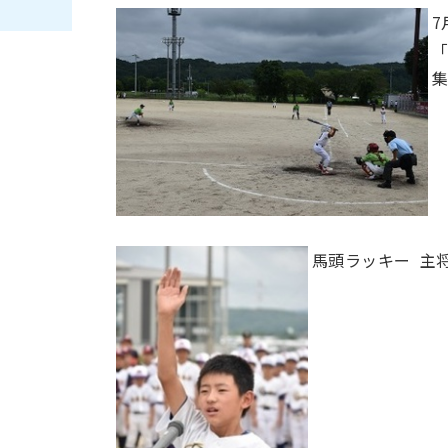
7
「
馬頭ラッキー 主