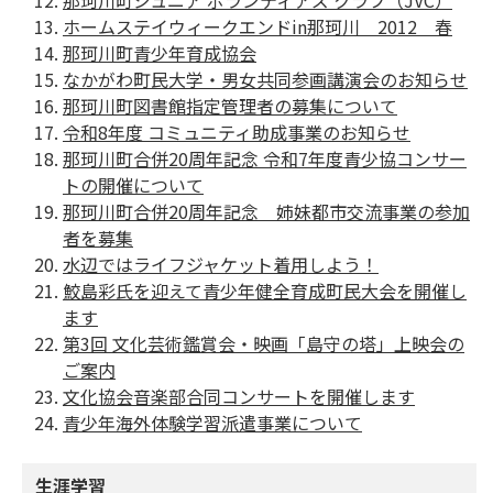
那珂川町ジュニア ボランティアズ クラブ（JVC）
ホームステイウィークエンドin那珂川 2012 春
那珂川町青少年育成協会
なかがわ町民大学・男女共同参画講演会のお知らせ
那珂川町図書館指定管理者の募集について
令和8年度 コミュニティ助成事業のお知らせ
那珂川町合併20周年記念 令和7年度青少協コンサー
トの開催について
那珂川町合併20周年記念 姉妹都市交流事業の参加
者を募集
水辺ではライフジャケット着用しよう！
鮫島彩氏を迎えて青少年健全育成町民大会を開催し
ます
第3回 文化芸術鑑賞会・映画「島守の塔」上映会の
ご案内
文化協会音楽部合同コンサートを開催します
青少年海外体験学習派遣事業について
生涯学習