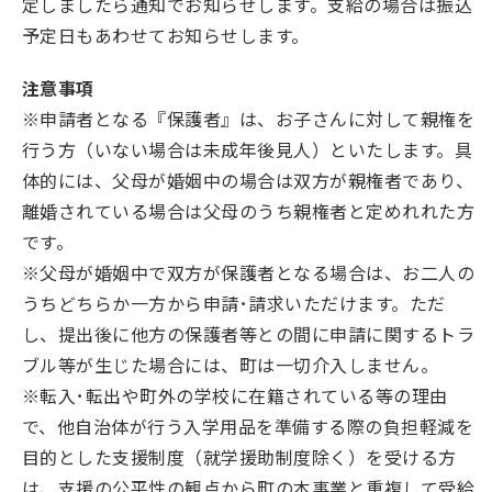
定しましたら通知でお知らせします。支給の場合は振込
予定日もあわせてお知らせします。
注意事項
※申請者となる『保護者』は、お子さんに対して親権を
行う方（いない場合は未成年後見人）といたします。具
体的には、父母が婚姻中の場合は双方が親権者であり、
離婚されている場合は父母のうち親権者と定めれれた方
です。
※父母が婚姻中で双方が保護者となる場合は、お二人の
うちどちらか一方から申請･請求いただけます。ただ
し、提出後に他方の保護者等との間に申請に関するトラ
ブル等が生じた場合には、町は一切介入しません。
※転入･転出や町外の学校に在籍されている等の理由
で、他自治体が行う入学用品を準備する際の負担軽減を
目的とした支援制度（就学援助制度除く）を受ける方
は、支援の公平性の観点から町の本事業と重複して受給