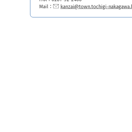
Mail：
kanzai@town.tochigi-nakagawa.l