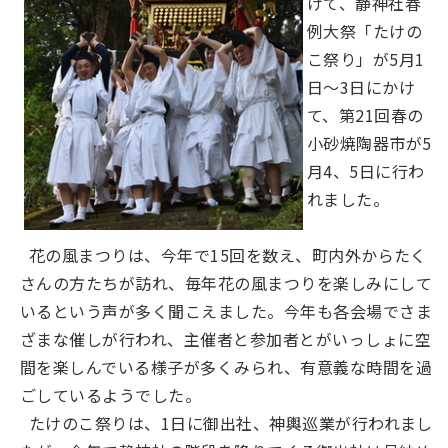
けて、静神社春
例大祭「たけの
こ祭り」が5月1
日～3日にかけ
て、第21回春の
小砂焼陶器市が5
月4、5日に行わ
れました。
花の風まつりは、今年で15回を数え、町内外からたく
さんの方たちが訪れ、毎年花の風まつりを楽しみにして
いるという声が多く聞こえました。今年も各会場でさま
ざまな催しが行われ、主催者と参加者とがいっしょに空
間を楽しんでいる様子が多くみられ、有意義な時間を過
ごしているようでした。
たけのこ祭りは、1日に御出社、神輿巡業が行われまし