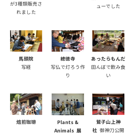
が3種類販売さ
ューでした
れました
馬頭院
總徳寺
あったらもんだ
写経
写仏で灯ろう作
田んぼで飲み食
り
い
焙煎珈琲
鷲子山上神
Plants &
社
御神刀公開
Animals 展