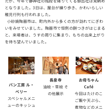
たが、今年で静神社の階段を降りてくる御出社は見納め
となりました。3日は、屋台が練り歩き、かわいらしい
稚児行列も行われました。
小砂焼陶器市は、町内外から多くの方が訪れてにぎわ
いをみせていました。陶器市で恒例の餅つきがはじまる
と、来場者は、うすの周りに集まり、もちの出来上がり
を待ち望んでいました。
長泉寺
お母ちゃん
パン工房 ル・
油絵・草絵 そ
Café
べリー
の他展示
今回はたけのこ
スペシャルメニ
ご飯や天ぷら、
ューのキッシュ
煮物などのメニ