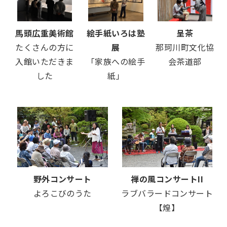
馬頭広重美術館
絵手紙いろは塾
呈茶
たくさんの方に
展
那珂川町文化協
入館いただきま
「家族への絵手
会茶道部
した
紙」
野外コンサート
禅の風コンサートII
よろこびのうた
ラブバラードコンサート
【煌】