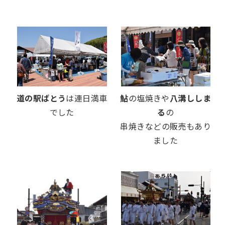
道の駅ばとう
は連日満車
鮎
の塩焼きや
八溝ししま
でした
る
の
串焼きなどの販売もあり
ました