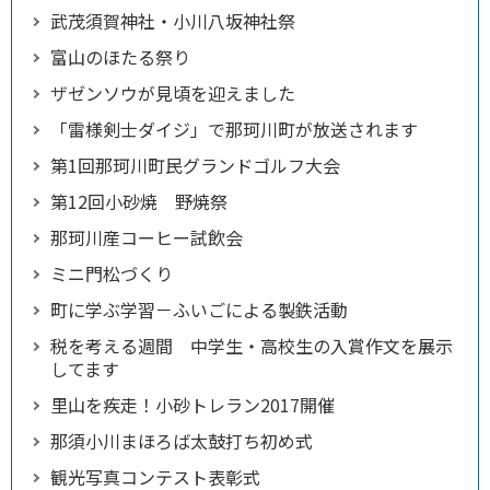
武茂須賀神社・小川八坂神社祭
富山のほたる祭り
ザゼンソウが見頃を迎えました
「雷様剣士ダイジ」で那珂川町が放送されます
第1回那珂川町民グランドゴルフ大会
第12回小砂焼 野焼祭
那珂川産コーヒー試飲会
ミニ門松づくり
町に学ぶ学習－ふいごによる製鉄活動
税を考える週間 中学生・高校生の入賞作文を展示
してます
里山を疾走！小砂トレラン2017開催
那須小川まほろば太鼓打ち初め式
観光写真コンテスト表彰式