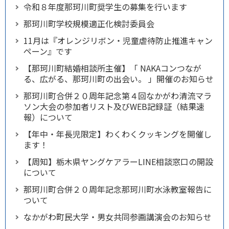
令和８年度那珂川町奨学生の募集を行います
那珂川町学校規模適正化検討委員会
11月は『オレンジリボン・児童虐待防止推進キャン
ペーン』です
【那珂川町結婚相談所主催】「 NAKAコンつなが
る、広がる、那珂川町の出会い。 」開催のお知らせ
那珂川町合併２０周年記念第４回なかがわ清流マラ
ソン大会の参加者リスト及びWEB記録証（結果速
報）について
【年中・年長児限定】わくわくクッキングを開催し
ます！
【周知】栃木県ヤングケアラーLINE相談窓口の開設
について
那珂川町合併２０周年記念那珂川町水泳教室報告に
ついて
なかがわ町民大学・男女共同参画講演会のお知らせ